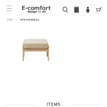
TOP
>
SF9160D6E3J
ITEMS