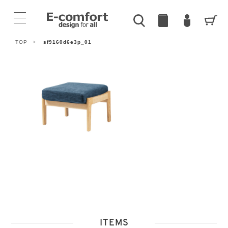
TOP
>
sf9160d6e3p_01
ITEMS