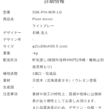
詳細情報
型番
SSK-PIV-MIR-LG
商品名
Pivot mirror
ライトグレー
デザイナー
石橋 忠人
デザイン年
-
サイズ
φ21xD8xH30.5 (cm)
重量
-kg
配送区分
軒先渡し/雑貨R/送料990円(沖縄・離島は別
途見積もり)
梱包状態
1個口・完成品
素材
天然木（北海道産タモ）/ ウレタン塗装
生産国
-
注意事項
素材や加工の特性上、質感や色味には個体
差があり個性としてお楽しみ頂けます。
また品質改良のため、デザイン・仕様・サ