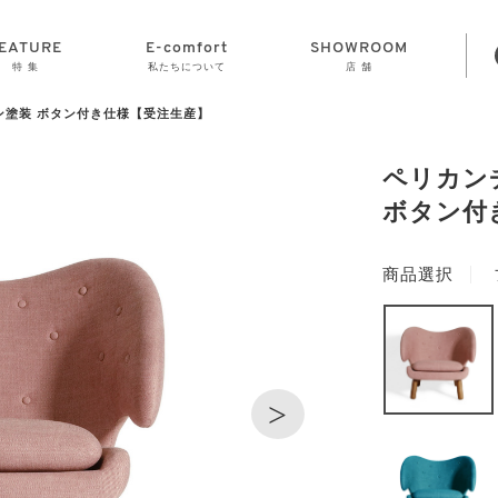
EATURE
E-comfort
SHOWROOM
特 集
私たちについて
店 舗
ン塗装 ボタン付き仕様【受注生産】
STORAGE
E-comfort につ
LAMP
会社情報
おかげさまで70
CLOCK
GOODS
いて
周年
ペリカン
ボタン付
商品選択
>