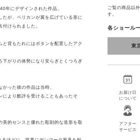
ご覧の商品以
940年にデザインされた作品。
す。
したが、ペリカンが翼を広げている形に
名付けられました。
各ショール
ムと背もたれにはボタンを配置したアク
東
ろ下がりの体勢になり安らぎとくつろぎ
なかった彼の作品は当時、
お届け日
ンにより酷評を受けることもあったそ
について
の美的センスと優れた彫刻的な造形を取
アフター
サービス
れるほどに。世界にデンマーク家具を知