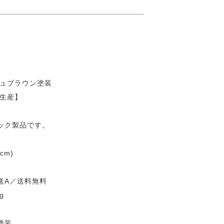
シュブラウン塗装
注生産】
ック製品です。
cm)
送A／送料無料
g
塗装