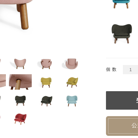
個 数
公