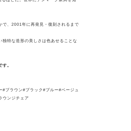
で、2001年に再発見・復刻されるまで
い独特な造形の美しさは色あせることな
です。
ー#ブラウン#ブラック#ブルー#ベージュ
#ラウンジチェア