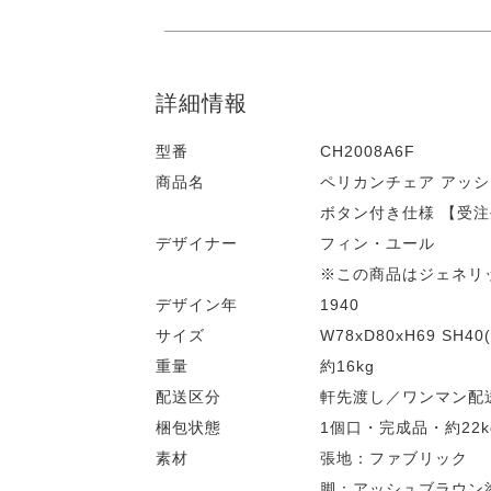
詳細情報
型番
CH2008A6F
商品名
ペリカンチェア アッ
ボタン付き仕様 【受
デザイナー
フィン・ユール
※この商品はジェネリ
デザイン年
1940
サイズ
W78xD80xH69 SH40(
重量
約16kg
配送区分
軒先渡し／ワンマン配
梱包状態
1個口・完成品・約22k
素材
張地：ファブリック
脚：アッシュブラウン