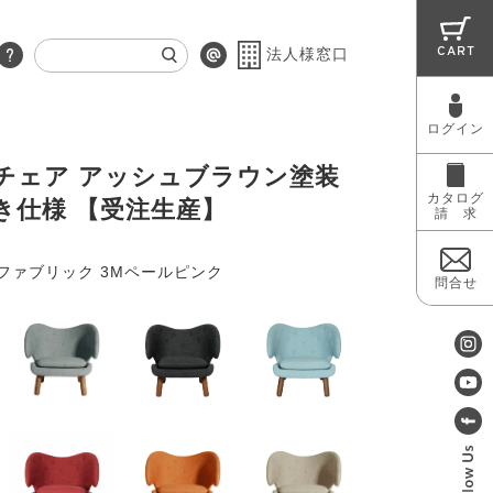
CART
法人様窓口
ログイン
RUG
MAINTENANCE
OUTLET
チェア アッシュブラウン塗装
カタログ
き仕様 【受注生産】
請 求
ファブリック 3Mペールピンク
問合せ