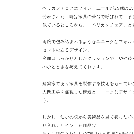
ペリカンチェアはフィン・ユールが25歳の1
発表された当時は家具の番号で呼ばれていま
似ているところから、「ペリカンチェア」と
両腕で包み込まれるようなユニークなフォル
セントのあるデザイン。
座面はしっかりとしたクッションで、やや後
のひとときを与えてくれます。
建築家であり家具を製作する技術をもってい
人間工学を無視した構造とユニークなデザイ
う。
しかし、幼少の頃から美術品を見て養ったそ
り入れデザインした作品は
徐々に評価されはじめ”家具の彫刻家”と呼ば