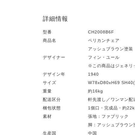
詳細情報
型番
CH2008B6F
商品名
ペリカンチェア
アッシュブラウン塗装
デザイナー
フィン・ユール
※この商品はジェネリ
デザイン年
1940
サイズ
W78xD80xH69 SH40(
重量
約16kg
配送区分
軒先渡し／ワンマン配
梱包状態
1個口・完成品・約22k
素材
張地：ファブリック
脚：アッシュブラウン
生産国
中国