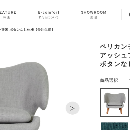
EATURE
E-comfort
SHOWROOM
特 集
私たちについて
店 舗
ン塗装 ボタンなし仕様【受注生産】
STORAGE
E-comfort につ
LAMP
会社情報
おかげさまで70
CLOCK
GOODS
いて
周年
ペリカン
アッシュ
ボタンな
商品選択
>