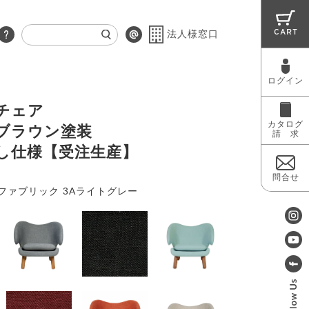
CART
法人様窓口
ログイン
RUG
MAINTENANCE
OUTLET
チェア
カタログ
ブラウン塗装
請 求
し仕様【受注生産】
問合せ
ファブリック 3Aライトグレー