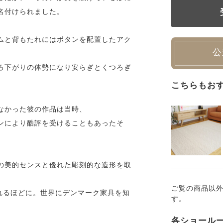
名付けられました。
ムと背もたれにはボタンを配置したアク
公
ろ下がりの体勢になり安らぎとくつろぎ
こちらもお
なかった彼の作品は当時、
ンにより酷評を受けることもあったそ
の美的センスと優れた彫刻的な造形を取
ご覧の商品以
れるほどに。世界にデンマーク家具を知
す。
各ショール