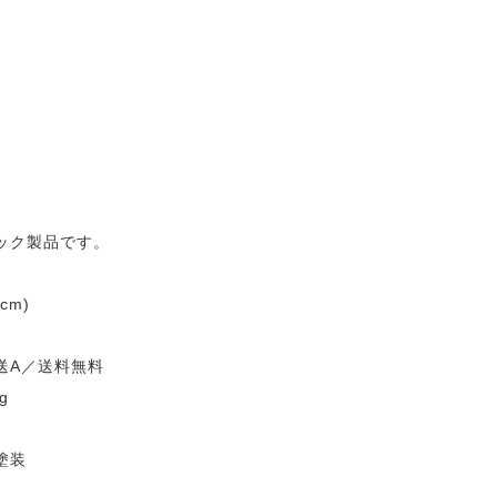
ック製品です。
cm)
送A／送料無料
g
塗装