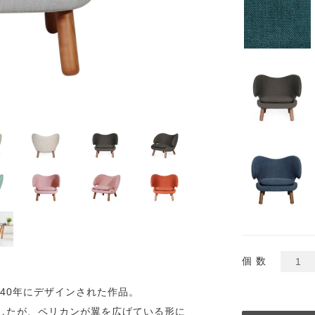
個 数
940年にデザインされた作品。
したが、ペリカンが翼を広げている形に