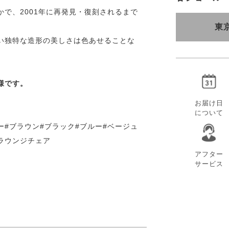
で、2001年に再発見・復刻されるまで
東
い独特な造形の美しさは色あせることな
様です。
お届け日
について
ー#ブラウン#ブラック#ブルー#ベージュ
#ラウンジチェア
アフター
サービス