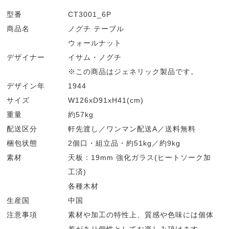
型番
CT3001_6P
商品名
ノグチ テーブル
ウォールナット
デザイナー
イサム・ノグチ
※この商品はジェネリック製品です。
デザイン年
1944
サイズ
W126xD91xH41(cm)
重量
約57kg
配送区分
軒先渡し／ワンマン配送A／送料無料
梱包状態
2個口・組立品・約51kg／約9kg
素材
天板：19mm 強化ガラス(ヒートソーク加
工済)
各種木材
生産国
中国
注意事項
素材や加工の特性上、質感や色味には個体