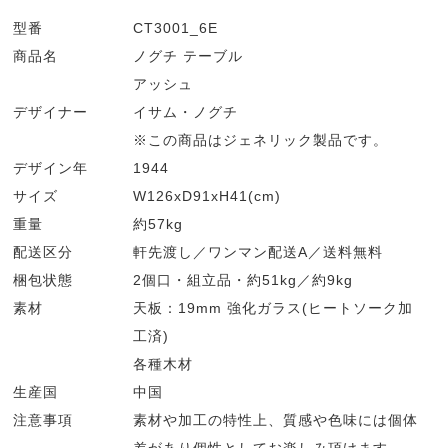
型番
CT3001_6E
商品名
ノグチ テーブル
アッシュ
デザイナー
イサム・ノグチ
※この商品はジェネリック製品です。
デザイン年
1944
サイズ
W126xD91xH41(cm)
重量
約57kg
配送区分
軒先渡し／ワンマン配送A／送料無料
梱包状態
2個口・組立品・約51kg／約9kg
素材
天板：19mm 強化ガラス(ヒートソーク加
工済)
各種木材
生産国
中国
注意事項
素材や加工の特性上、質感や色味には個体