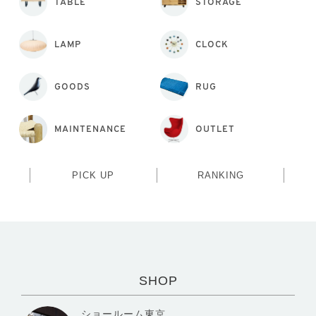
TABLE
STORAGE
LAMP
CLOCK
GOODS
RUG
MAINTENANCE
OUTLET
PICK UP
RANKING
SHOP
ショールーム東京