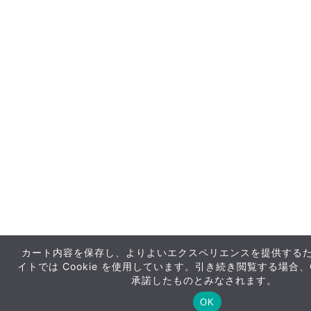
カート内容を保存し、よりよいエクスペリエンスを提供する
イトでは Cookie を使用しています。引き続き閲覧する場合、C
おす
承諾したものとみなされます。
アイ
OK