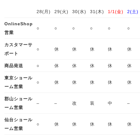
28(月)
29(火)
30(水)
31(木)
1/1(金)
2(土)
OnlineShop
○
○
○
○
○
○
営業
カスタマーサ
○
休
休
休
休
休
ポート
商品発送
○
休
休
休
休
休
東京ショール
○
休
休
休
休
休
ーム営業
郡山ショール
–
–
改
装
中
–
ーム営業
仙台ショール
○
休
休
休
休
休
ーム営業