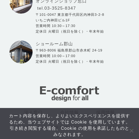
オンラインショップ窓口
tel.03-3525-8347
〒101-0047 東京都千代田区内神田3-2-8
いちご内神田ビル1F
営業時間 10:30～17:30
定休日 火曜日（祝日を除く）・年末年始
ショールーム郡山
〒963-8006 福島県郡山市赤木町 24-19
営業時間 10:00～17:00
定休日 火曜日（祝日を除く）・年末年始
法人窓口
会社情報
採用情報
カート内容を保存し、よりよいエクスペリエンスを提供す
るため、当ウェブサイトでは Cookie を使用しています。
©2004- E-comfort® by Kawaguchi furniture Co.,ltd.
引き続き閲覧する場合、Cookie の使用を承諾したものと
おすすめ
みなされます。
アイテム