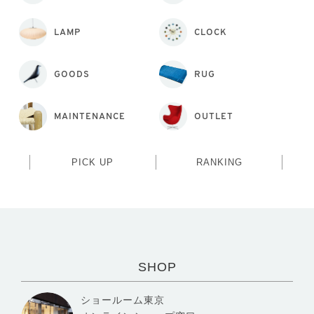
LAMP
CLOCK
GOODS
RUG
MAINTENANCE
OUTLET
PICK UP
RANKING
SHOP
ショールーム東京