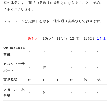
庫の休業により商品の発送は休業明けになりますこと、予めご
了承くださいませ。
ショールームは定休日を除き、通常通り営業致しております。
8/9(月)
10(火)
11(水)
12(木)
13(金)
14(土
OnlineShop
○
○
○
○
○
○
営業
カスタマーサ
○
休
○
○
○
○
ポート
商品発送
休
○
○
休
休
休
ショールーム
○
休
○
○
○
○
営業