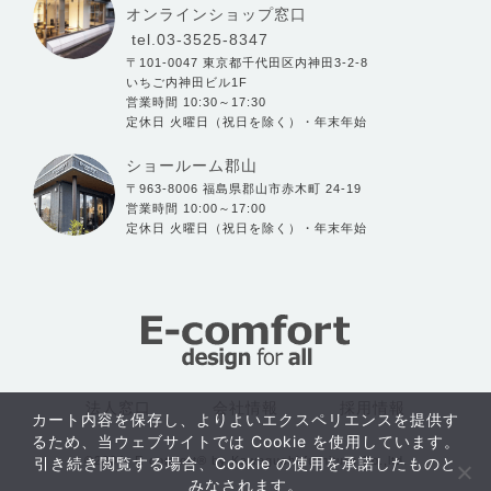
オンラインショップ窓口
tel.03-3525-8347
〒101-0047 東京都千代田区内神田3-2-8
いちご内神田ビル1F
営業時間 10:30～17:30
定休日 火曜日（祝日を除く）・年末年始
ショールーム郡山
〒963-8006 福島県郡山市赤木町 24-19
営業時間 10:00～17:00
定休日 火曜日（祝日を除く）・年末年始
法人窓口
会社情報
採用情報
カート内容を保存し、よりよいエクスペリエンスを提供す
るため、当ウェブサイトでは Cookie を使用しています。
©2004- E-comfort® by Kawaguchi furniture Co.,ltd.
引き続き閲覧する場合、Cookie の使用を承諾したものと
おすすめ
みなされます。
アイテム