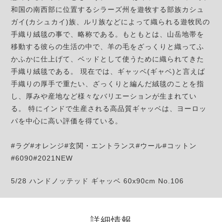
和国の南西部に位置するシラーズ州を遊牧する部族カシュ
ガイ(カシュカイ)族、ルリ族などによって織られる遊牧民の
手織り絨毯の事で、略称である。もともとは、山岳地帯を
移動する彼らの生活の中で、羊の毛をざっくりと織ってふ
かふかに仕上げて、ベッドとして使うために織られてきた
手織り絨毯である。 現在では、ギャッベ(ギャベ)と言えば
手織りの厚手で重たい、ざっくりと編んだ絨毯のことを指
し、厚みや産地など様々なバリエーションが生まれてい
る。 特にインドで生産される高品質ギャッベは、ヨーロッ
パを中心に高い評価を得ている。
#ラグ#オレンジ#玄関・エントランス#ウール#コットン
#6090#2021NEW
5/28 ハンドノッテッド ギャッベ 60x90cm No.106
詳細情報