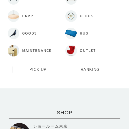
LAMP
CLOCK
GOODS
RUG
MAINTENANCE
OUTLET
PICK UP
RANKING
SHOP
ショールーム東京