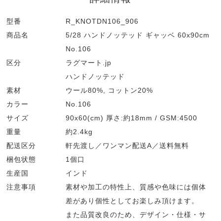
型番
R_KNOTDN106_906
商品名
5/28 ハンドノッテッド ギャッベ 60x90cm
No.106
区分
ラグマート.jp
ハンドノッテッド
素材
ウール80%, コットン20%
カラー
No.106
サイズ
90x60(cm) 厚さ:約18mm / GSM:4500
重量
約2.4kg
配送区分
軒先渡し／ワンマン配送A／送料無料
梱包状態
1個口
生産国
インド
注意事項
素材や加工の特性上、質感や色味には個体
差があり個性としてお楽しみ頂けます。
また品質改良のため、デザイン・仕様・サ