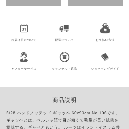
お届け日
について
配送について
お支払い方法
アフター
サービス
キャンセル・
返品
ショッピング
ガイド
商品説明
5/28 ハンドノッテッド ギャッベ 60x90cm No.106です。
ギャッベとは、ペルシャ語で目が粗くて毛足が長い絨毯を
意味する。ギャベともいう。 ルーツはイラン・イスラム共