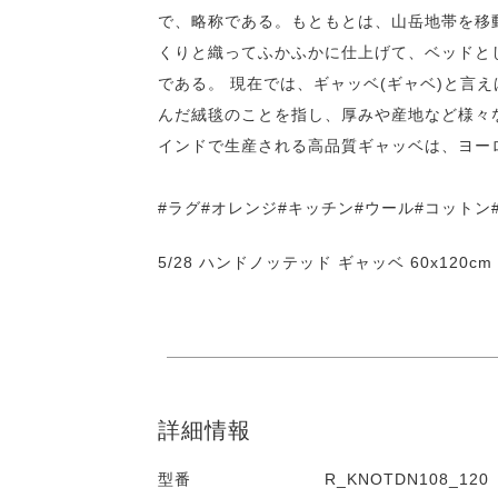
で、略称である。もともとは、山岳地帯を移
くりと織ってふかふかに仕上げて、ベッドと
である。 現在では、ギャッベ(ギャベ)と言
んだ絨毯のことを指し、厚みや産地など様々
インドで生産される高品質ギャッベは、ヨー
#ラグ#オレンジ#キッチン#ウール#コットン#60
5/28 ハンドノッテッド ギャッベ 60x120cm N
詳細情報
型番
R_KNOTDN108_120