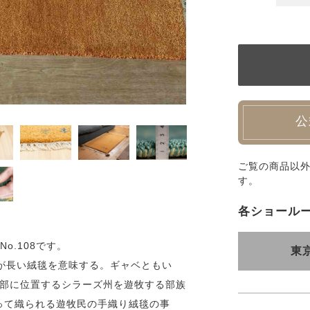
公
ご覧の商品以
す。
各ショール
No.108です。
東
が長い絨毯を意味する。ギャベともい
西部に位置するシラーズ州を遊牧する部族
って織られる遊牧民の手織り絨毯の事