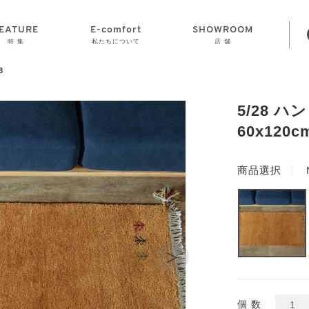
EATURE
E-comfort
SHOWROOM
特 集
私たちについて
店 舗
8
STORAGE
E-comfort につ
LAMP
会社情報
おかげさまで70
CLOCK
GOODS
いて
周年
5/28 
60x120c
商品選択
>
個 数