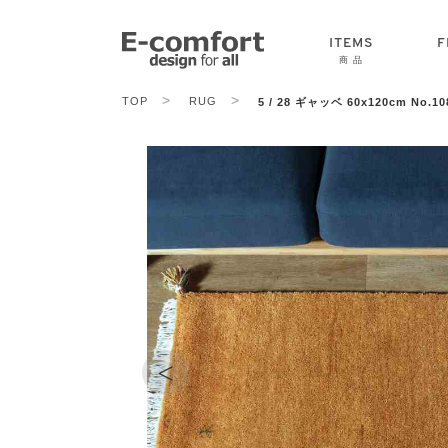
ITEMS
F
商 品
>
>
TOP
RUG
5 / 28 ギャッベ 60x120cm No.10
CHAIR
SOFA
TABLE
<