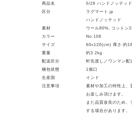
商品名
5/28 ハンドノッテッド 
区分
ラグマート.jp
ハンドノッテッド
素材
ウール80%, コットン2
カラー
No.108
サイズ
60x120(cm) 厚さ:約1
重量
約3.2kg
配送区分
軒先渡し／ワンマン配
梱包状態
1個口
生産国
インド
注意事項
素材や加工の特性上、
お楽しみ頂けます。
また品質改良のため、
する場合があります。