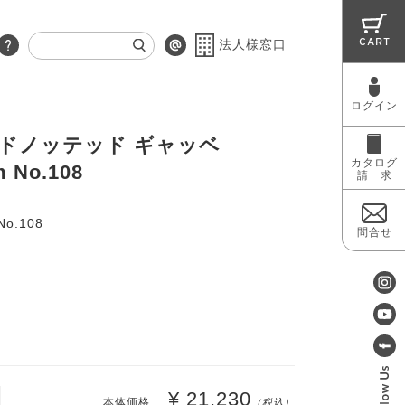
CART
法人様窓口
ログイン
RUG
MAINTENANCE
OUTLET
ハンドノッテッド ギャッベ
カタログ
m No.108
請 求
No.108
問合せ
¥ 21,230
本体価格
（税込）