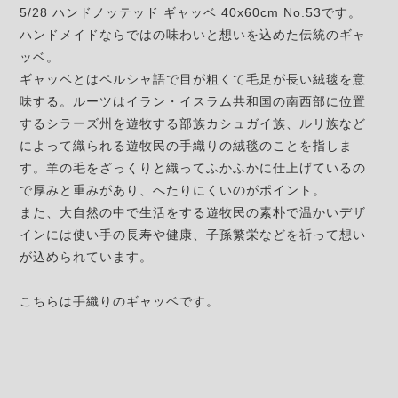
5/28 ハンドノッテッド ギャッベ 40x60cm No.53です。
ハンドメイドならではの味わいと想いを込めた伝統のギャ
ッベ。
ギャッベとはペルシャ語で目が粗くて毛足が長い絨毯を意
味する。ルーツはイラン・イスラム共和国の南西部に位置
するシラーズ州を遊牧する部族カシュガイ族、ルリ族など
によって織られる遊牧民の手織りの絨毯のことを指しま
す。羊の毛をざっくりと織ってふかふかに仕上げているの
で厚みと重みがあり、へたりにくいのがポイント。
また、大自然の中で生活をする遊牧民の素朴で温かいデザ
インには使い手の長寿や健康、子孫繁栄などを祈って想い
が込められています。
こちらは手織りのギャッベです。