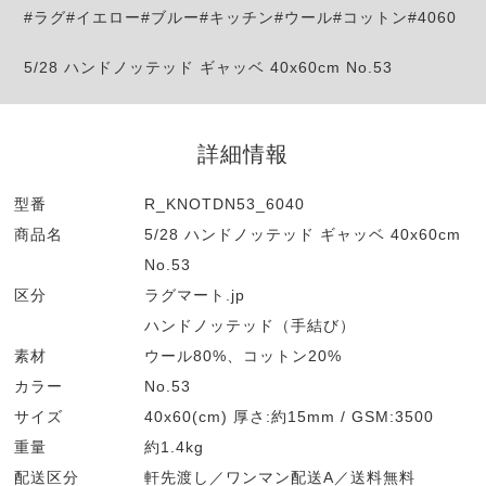
#ラグ#イエロー#ブルー#キッチン#ウール#コットン#4060
5/28 ハンドノッテッド ギャッベ 40x60cm No.53
詳細情報
型番
R_KNOTDN53_6040
商品名
5/28 ハンドノッテッド ギャッベ 40x60cm
No.53
区分
ラグマート.jp
ハンドノッテッド（手結び）
素材
ウール80%、コットン20%
カラー
No.53
サイズ
40x60(cm) 厚さ:約15mm / GSM:3500
重量
約1.4kg
配送区分
軒先渡し／ワンマン配送A／送料無料