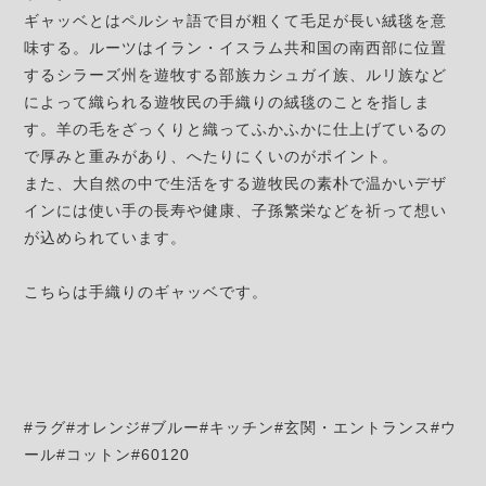
ギャッベとはペルシャ語で目が粗くて毛足が長い絨毯を意
味する。ルーツはイラン・イスラム共和国の南西部に位置
するシラーズ州を遊牧する部族カシュガイ族、ルリ族など
によって織られる遊牧民の手織りの絨毯のことを指しま
す。羊の毛をざっくりと織ってふかふかに仕上げているの
で厚みと重みがあり、へたりにくいのがポイント。
また、大自然の中で生活をする遊牧民の素朴で温かいデザ
インには使い手の長寿や健康、子孫繁栄などを祈って想い
が込められています。
こちらは手織りのギャッベです。
#ラグ#オレンジ#ブルー#キッチン#玄関・エントランス#ウ
ール#コットン#60120