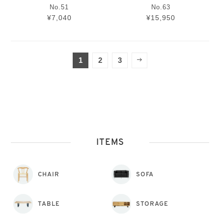
No.51
No.63
¥7,040
¥15,950
1
2
3
ITEMS
CHAIR
SOFA
TABLE
STORAGE