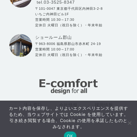
tel.03-3525-8347
〒101-0047 東京都千代田区内神田3-2-8
いちご内神田ビル1F
営業時間 10:30～17:30
定休日 火曜日（祝日を除く）・年末年始
ショールーム郡山
〒963-8006 福島県郡山市赤木町 24-19
営業時間 10:00～17:00
定休日 火曜日（祝日を除く）・年末年始
法人窓口
会社情報
採用情報
カート内容を保存し、よりよいエクスペリエンスを提供す
るため、当ウェブサイトでは Cookie を使用しています。
©2004- E-comfort® by Kawaguchi furniture Co.,ltd.
引き続き閲覧する場合、Cookie の使用を承諾したものと
おすすめ
みなされます。
アイテム
OK