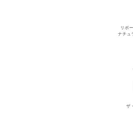
リボー
ナチュ
ザ