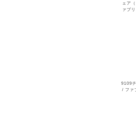
ェア（
ァブリ
910
/ フ