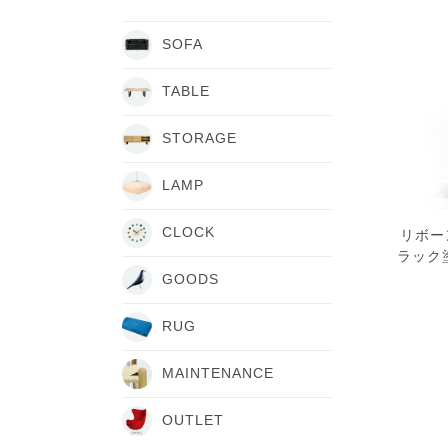
SOFA
TABLE
STORAGE
LAMP
CLOCK
リボー
ラック
GOODS
RUG
MAINTENANCE
OUTLET