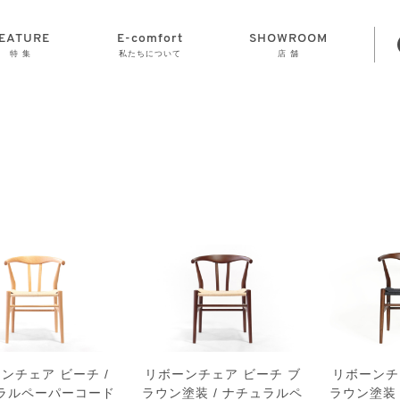
EATURE
E-comfort
SHOWROOM
特 集
私たちについて
店 舗
STORAGE
E-comfort につ
LAMP
会社情報
おかげさまで70
CLOCK
GOODS
いて
周年
ンチェア ビーチ /
リボーンチェア ビーチ ブ
リボーンチ
ラルペーパーコード
ラウン塗装 / ナチュラルペ
ラウン塗装 