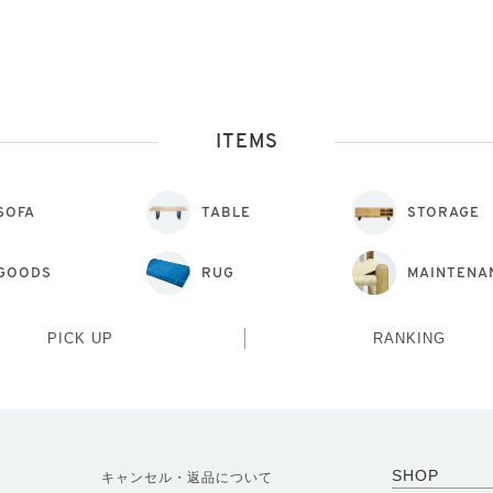
ITEMS
SOFA
TABLE
STORAGE
GOODS
RUG
MAINTENA
PICK UP
RANKING
SHOP
キャンセル・返品について