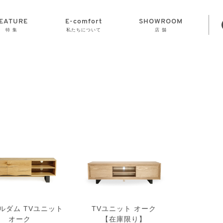
EATURE
E-comfort
SHOWROOM
特 集
私たちについて
店 舗
STORAGE
E-comfort につ
LAMP
会社情報
おかげさまで70
CLOCK
GOODS
いて
周年
ルダム TVユニット
TVユニット オーク
オーク
【在庫限り】