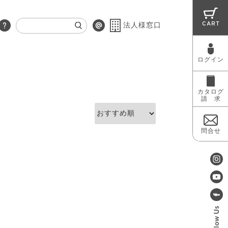
CART
法人様窓口
ログイン
RUG
MAINTENANCE
OUTLET
カタログ
請 求
問合せ