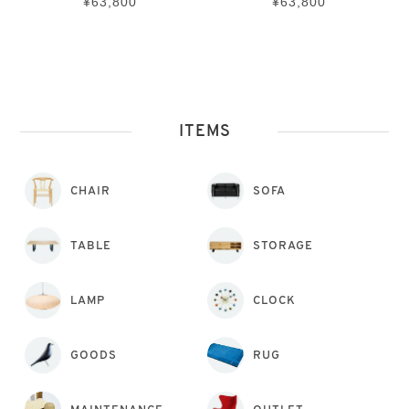
¥63,800
¥63,800
ITEMS
CHAIR
SOFA
TABLE
STORAGE
LAMP
CLOCK
GOODS
RUG